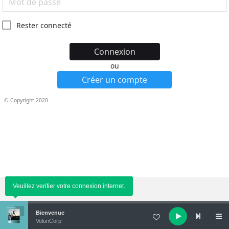
Rester connecté
Connexion
ou
Créer un compte
© Copyright 2020
Veuillez verifier votre connexion internet.
Audio
Bienvenue
Player
VolunCorp