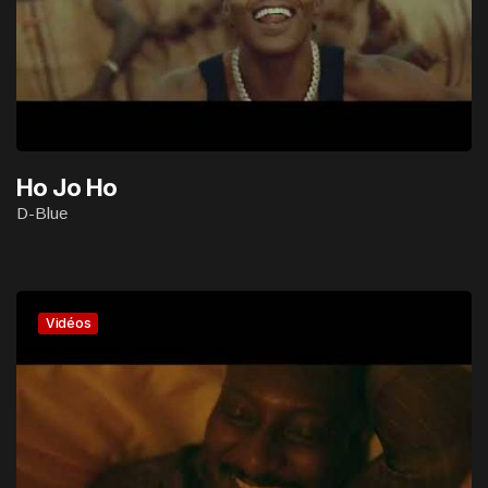
Ho Jo Ho
D-Blue
Vidéos