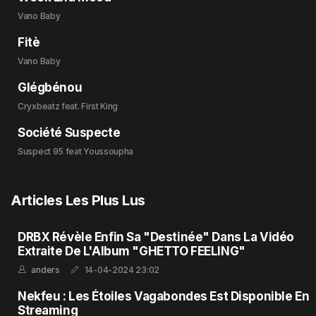
Vano Baby
Fitè
Vano Baby
Glégbénou
Cryxbeatz feat. First King
Société Suspecte
Suspect 95 feat Youssoupha
Articles Les Plus Lus
DRBX Révèle Enfin Sa "Destinée" Dans La Vidéo
Extraite De L'Album "GHETTO FEELING"
anders
14-04-2024 23:02
Nekfeu : Les Étoiles Vagabondes Est Disponible En
Streaming