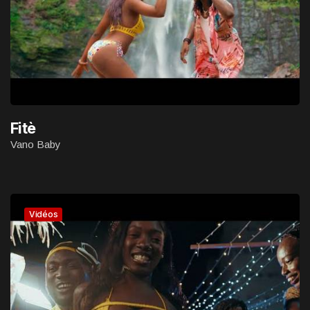
Fitè
Vano Baby
Vidéos