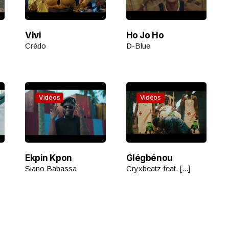
Vivi
Ho Jo Ho
Crédo
D-Blue
Vidéos
Vidéos
Ekpin Kpon
Glégbénou
Siano Babassa
Cryxbeatz feat. [...]