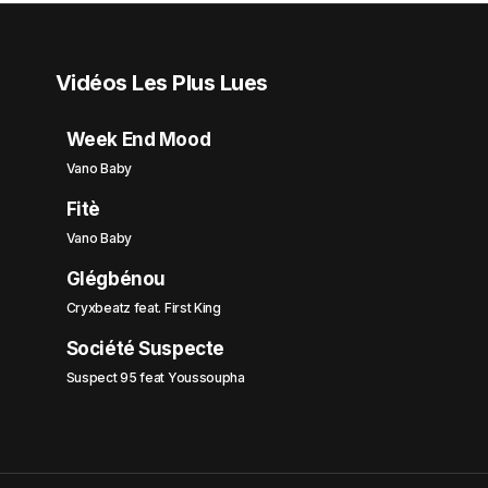
Vidéos Les Plus Lues
Week End Mood
Vano Baby
Fitè
Vano Baby
Glégbénou
Cryxbeatz feat. First King
Société Suspecte
Suspect 95 feat Youssoupha