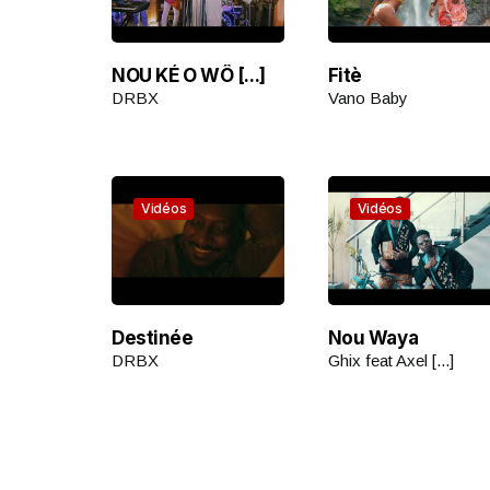
NOU KÉ O WÔ [...]
Fitè
DRBX
Vano Baby
Vidéos
Vidéos
Destinée
Nou Waya
DRBX
Ghix feat Axel [...]