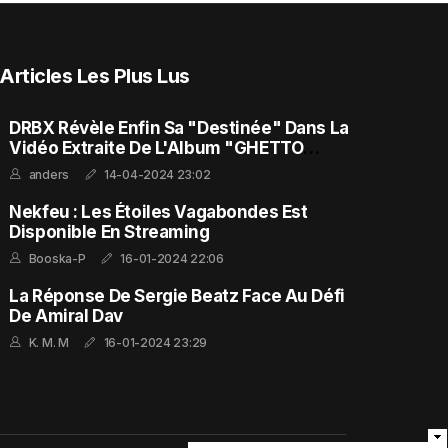
Articles Les Plus Lus
DRBX Révèle Enfin Sa "Destinée" Dans La
Vidéo Extraite De L'Album "GHETTO
FEELING"
anders
14-04-2024 23:02
Nekfeu : Les Étoiles Vagabondes Est
Disponible En Streaming
Booska-P
16-01-2024 22:06
La Réponse De Sergie Beatz Face Au Défi
De Amiral Dav
K. M. M
16-01-2024 23:29