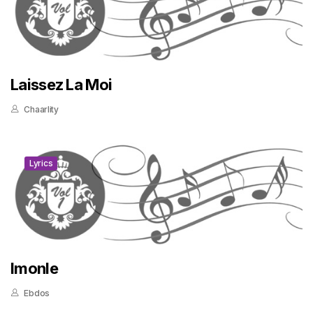
Laissez La Moi
Chaarlity
Lyrics
Imonle
Ebdos