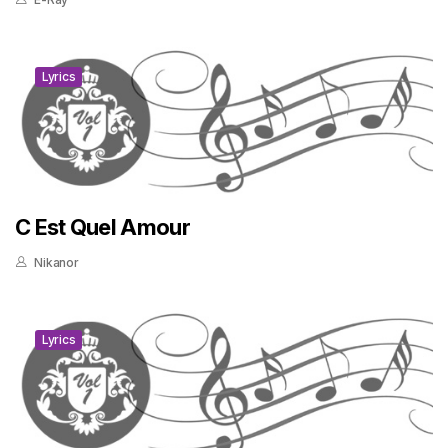
Lyrics
C Est Quel Amour
Nikanor
Lyrics