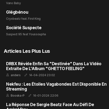
Vano Baby
Glégbénou
Cryxbeatz feat. First King
Société Suspecte
Suspect 95 feat Youssoupha
Articles Les Plus Lus
DRBX Révèle Enfin Sa "Destinée" Dans La Vidéo
Extraite De L'Album "GHETTO FEELING"
anders
14-04-2024 23:02
Nekfeu : Les Étoiles Vagabondes Est Disponible En
Streaming
Booska-P
16-01-2024 22:06
La Réponse De Sergie Beatz Face Au Défi De